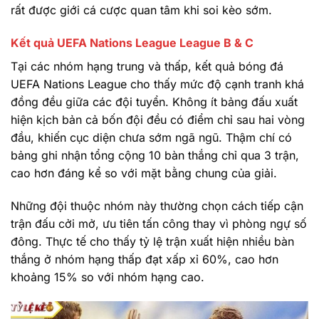
rất được giới cá cược quan tâm khi soi kèo sớm.
Kết quả UEFA Nations League League B & C
Tại các nhóm hạng trung và thấp, kết quả bóng đá
UEFA Nations League cho thấy mức độ cạnh tranh khá
đồng đều giữa các đội tuyển. Không ít bảng đấu xuất
hiện kịch bản cả bốn đội đều có điểm chỉ sau hai vòng
đầu, khiến cục diện chưa sớm ngã ngũ. Thậm chí có
bảng ghi nhận tổng cộng 10 bàn thắng chỉ qua 3 trận,
cao hơn đáng kể so với mặt bằng chung của giải.
Những đội thuộc nhóm này thường chọn cách tiếp cận
trận đấu cởi mở, ưu tiên tấn công thay vì phòng ngự số
đông. Thực tế cho thấy tỷ lệ trận xuất hiện nhiều bàn
thắng ở nhóm hạng thấp đạt xấp xỉ 60%, cao hơn
khoảng 15% so với nhóm hạng cao.