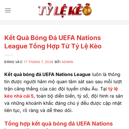
Bỏ
qua
nội
dung
Kết Quả Bóng Đá UEFA Nations
League Tổng Hợp Từ Tỷ Lệ Kèo
ĐĂNG VÀO
17 THÁNG 7, 2026
BỞI
ADMIN
Kết quả bóng đá UEFA Nations League
luôn là thông
tin được người hâm mộ quan tâm sát sao sau mỗi lượt
trận căng thẳng của các đội tuyển châu Âu. Tại
tỷ lệ
kèo nhà cái 5
, toàn bộ diễn biến, tỷ số, đội hình ra sân
và những khoảnh khắc đáng chú ý đều được cập nhật
liên tục, rõ ràng và dễ theo dõi.
Tổng hợp kết quả bóng đá UEFA Nations