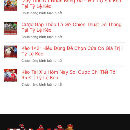
Máy Tính Dự Đoán Bóng Đá – Hỗ Trợ Soi Kèo
Chuẩn
Hôm
Từ
Tại Tỷ Lệ Kèo
Xác
Nay:
Chuyên
Chức năng bình luận bị tắt
ở
Cách
Gia
Máy
Tối
Tại
Tính
Cược Gấp Thếp Là Gì? Chiến Thuật Dễ Thắng
Ưu
Tỷ
Dự
Lợi
Tại Tỷ Lệ Kèo
Lệ
Đoán
Nhuận
Kèo
Chức năng bình luận bị tắt
ở
Bóng
Tại
Cược
Đá
Tỷ
Gấp
Kèo 1×2: Hiểu Đúng Để Chọn Cửa Có Giá Trị |
–
Lệ
Thếp
Hỗ
Tỷ Lệ Kèo
Kèo
Là
Trợ
Chức năng bình luận bị tắt
ở
Gì?
Soi
Kèo
Chiến
Kèo
1×2:
Kèo Tài Xỉu Hôm Nay Soi Cược Chi Tiết Tới
Thuật
Tại
Hiểu
Dễ
95% | Tỷ Lệ Kèo
Tỷ
Đúng
Thắng
Lệ
Chức năng bình luận bị tắt
ở
Để
Tại
Kèo
Kèo
Chọn
Tỷ
Tài
Cửa
Lệ
Xỉu
Có
Kèo
Hôm
Giá
Nay
Trị
Soi
|
Cược
Tỷ
Chi
Lệ
Tiết
Kèo