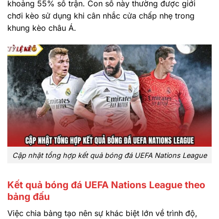
khoảng 55% số trận. Con số này thường được giới
chơi kèo sử dụng khi cân nhắc cửa chấp nhẹ trong
khung kèo châu Á.
Cập nhật tổng hợp kết quả bóng đá UEFA Nations League
Kết quả bóng đá UEFA Nations League theo
bảng đấu
Việc chia bảng tạo nên sự khác biệt lớn về trình độ,