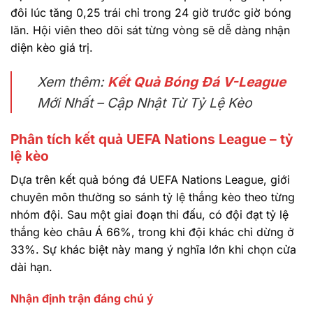
đôi lúc tăng 0,25 trái chỉ trong 24 giờ trước giờ bóng
lăn. Hội viên theo dõi sát từng vòng sẽ dễ dàng nhận
diện kèo giá trị.
Xem thêm:
Kết Quả Bóng Đá V-League
Mới Nhất – Cập Nhật Từ Tỷ Lệ Kèo
Phân tích kết quả UEFA Nations League – tỷ
lệ kèo
Dựa trên kết quả bóng đá UEFA Nations League, giới
chuyên môn thường so sánh tỷ lệ thắng kèo theo từng
nhóm đội. Sau một giai đoạn thi đấu, có đội đạt tỷ lệ
thắng kèo châu Á 66%, trong khi đội khác chỉ dừng ở
33%. Sự khác biệt này mang ý nghĩa lớn khi chọn cửa
dài hạn.
Nhận định trận đáng chú ý