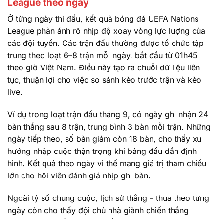
League theo ngày
Ở từng ngày thi đấu, kết quả bóng đá UEFA Nations
League phản ánh rõ nhịp độ xoay vòng lực lượng của
các đội tuyển. Các trận đấu thường được tổ chức tập
trung theo loạt 6–8 trận mỗi ngày, bắt đầu từ 01h45
theo giờ Việt Nam. Điều này tạo ra chuỗi dữ liệu liên
tục, thuận lợi cho việc so sánh kèo trước trận và kèo
live.
Ví dụ trong loạt trận đầu tháng 9, có ngày ghi nhận 24
bàn thắng sau 8 trận, trung bình 3 bàn mỗi trận. Những
ngày tiếp theo, số bàn giảm còn 18 bàn, cho thấy xu
hướng nhập cuộc thận trọng khi bảng đấu dần định
hình. Kết quả theo ngày vì thế mang giá trị tham chiếu
lớn cho hội viên đánh giá nhịp ghi bàn.
Ngoài tỷ số chung cuộc, lịch sử thắng – thua theo từng
ngày còn cho thấy đội chủ nhà giành chiến thắng