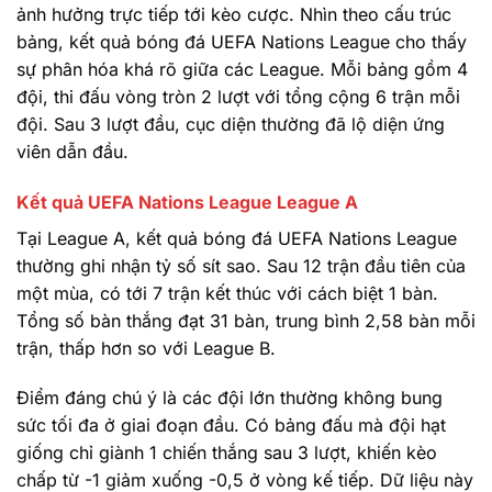
ảnh hưởng trực tiếp tới kèo cược. Nhìn theo cấu trúc
bảng, kết quả bóng đá UEFA Nations League cho thấy
sự phân hóa khá rõ giữa các League. Mỗi bảng gồm 4
đội, thi đấu vòng tròn 2 lượt với tổng cộng 6 trận mỗi
đội. Sau 3 lượt đầu, cục diện thường đã lộ diện ứng
viên dẫn đầu.
Kết quả UEFA Nations League League A
Tại League A, kết quả bóng đá UEFA Nations League
thường ghi nhận tỷ số sít sao. Sau 12 trận đầu tiên của
một mùa, có tới 7 trận kết thúc với cách biệt 1 bàn.
Tổng số bàn thắng đạt 31 bàn, trung bình 2,58 bàn mỗi
trận, thấp hơn so với League B.
Điểm đáng chú ý là các đội lớn thường không bung
sức tối đa ở giai đoạn đầu. Có bảng đấu mà đội hạt
giống chỉ giành 1 chiến thắng sau 3 lượt, khiến kèo
chấp từ -1 giảm xuống -0,5 ở vòng kế tiếp. Dữ liệu này