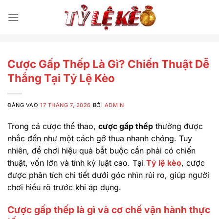
Bỏ
qua
nội
dung
Cược Gấp Thếp Là Gì? Chiến Thuật Dễ
Thắng Tại Tỷ Lệ Kèo
ĐĂNG VÀO
17 THÁNG 7, 2026
BỞI
ADMIN
Trong cá cược thể thao,
cược gấp thếp
thường được
nhắc đến như một cách gỡ thua nhanh chóng. Tuy
nhiên, để chơi hiệu quả bắt buộc cần phải có chiến
thuật, vốn lớn và tính kỷ luật cao. Tại
Tỷ lệ kèo
, cược
được phân tích chi tiết dưới góc nhìn rủi ro, giúp người
chơi hiểu rõ trước khi áp dụng.
Cược gấp thếp là gì và cơ chế vận hành thực