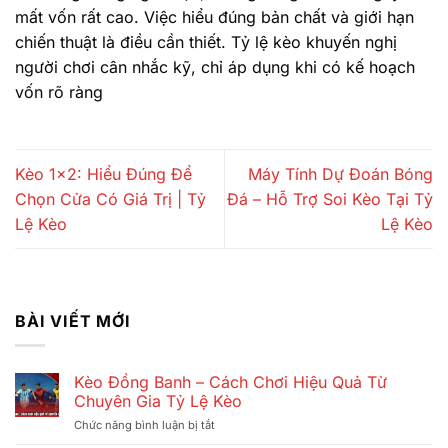
mất vốn rất cao. Việc hiểu đúng bản chất và giới hạn
chiến thuật là điều cần thiết. Tỷ lệ kèo khuyến nghị
người chơi cân nhắc kỹ, chỉ áp dụng khi có kế hoạch
vốn rõ ràng
Kèo 1×2: Hiểu Đúng Để
Máy Tính Dự Đoán Bóng
Chọn Cửa Có Giá Trị | Tỷ
Đá – Hỗ Trợ Soi Kèo Tại Tỷ
Lệ Kèo
Lệ Kèo
BÀI VIẾT MỚI
Kèo Đồng Banh – Cách Chơi Hiệu Quả Từ
Chuyên Gia Tỷ Lệ Kèo
Chức năng bình luận bị tắt
ở
Kèo