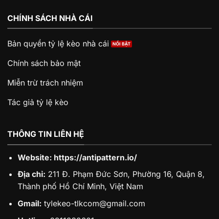
CHÍNH SÁCH NHÀ CÁI
Bản quyền tỷ lệ kèo nhà cái
Chính sách bảo mật
Miễn trừ trách nhiệm
Tác giả tỷ lệ kèo
THÔNG TIN LIÊN HỆ
Website:
https://antipattern.io/
Địa chỉ:
211 Đ. Phạm Đức Sơn, Phường 16, Quận 8,
Thành phố Hồ Chí Minh, Việt Nam
Gmail:
tylekeo-tlkcom@gmail.com