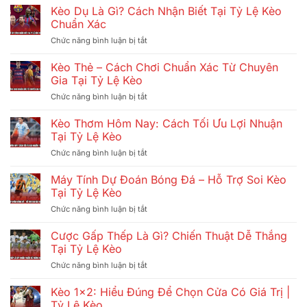
Đồng
Kèo Dụ Là Gì? Cách Nhận Biết Tại Tỷ Lệ Kèo
Banh
Chuẩn Xác
–
Chức năng bình luận bị tắt
ở
Cách
Kèo
Chơi
Dụ
Kèo Thẻ – Cách Chơi Chuẩn Xác Từ Chuyên
Hiệu
Là
Quả
Gia Tại Tỷ Lệ Kèo
Gì?
Từ
Chức năng bình luận bị tắt
ở
Cách
Chuyên
Kèo
Nhận
Gia
Thẻ
Kèo Thơm Hôm Nay: Cách Tối Ưu Lợi Nhuận
Biết
Tỷ
–
Tại
Tại Tỷ Lệ Kèo
Lệ
Cách
Tỷ
Kèo
Chức năng bình luận bị tắt
ở
Chơi
Lệ
Kèo
Chuẩn
Kèo
Thơm
Máy Tính Dự Đoán Bóng Đá – Hỗ Trợ Soi Kèo
Xác
Chuẩn
Hôm
Từ
Tại Tỷ Lệ Kèo
Xác
Nay:
Chuyên
Chức năng bình luận bị tắt
ở
Cách
Gia
Máy
Tối
Tại
Tính
Cược Gấp Thếp Là Gì? Chiến Thuật Dễ Thắng
Ưu
Tỷ
Dự
Lợi
Tại Tỷ Lệ Kèo
Lệ
Đoán
Nhuận
Kèo
Chức năng bình luận bị tắt
ở
Bóng
Tại
Cược
Đá
Tỷ
Gấp
Kèo 1×2: Hiểu Đúng Để Chọn Cửa Có Giá Trị |
–
Lệ
Thếp
Hỗ
Tỷ Lệ Kèo
Kèo