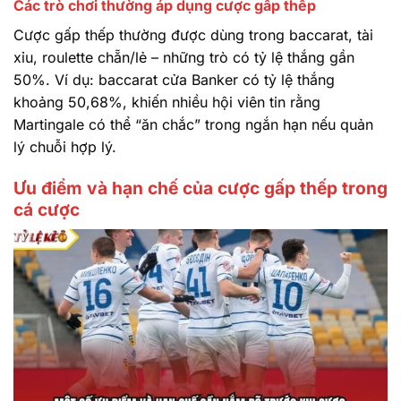
Các trò chơi thường áp dụng cược gấp thếp
Cược gấp thếp thường được dùng trong baccarat, tài
xỉu, roulette chẵn/lẻ – những trò có tỷ lệ thắng gần
50%. Ví dụ: baccarat cửa Banker có tỷ lệ thắng
khoảng 50,68%, khiến nhiều hội viên tin rằng
Martingale có thể “ăn chắc” trong ngắn hạn nếu quản
lý chuỗi hợp lý.
Ưu điểm và hạn chế của cược gấp thếp trong
cá cược