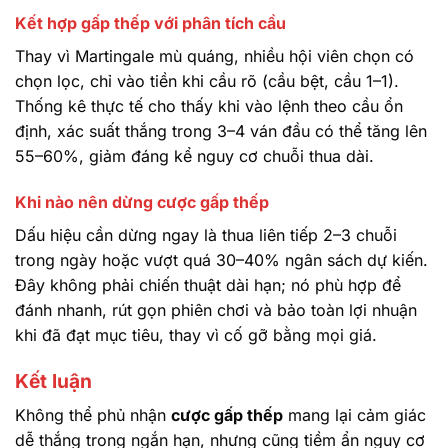
Kết hợp gấp thếp với phân tích cầu
Thay vì Martingale mù quáng, nhiều hội viên chọn có
chọn lọc, chỉ vào tiền khi cầu rõ (cầu bệt, cầu 1–1).
Thống kê thực tế cho thấy khi vào lệnh theo cầu ổn
định, xác suất thắng trong 3–4 ván đầu có thể tăng lên
55–60%, giảm đáng kể nguy cơ chuỗi thua dài.
Khi nào nên dừng cược gấp thếp
Dấu hiệu cần dừng ngay là thua liên tiếp 2–3 chuỗi
trong ngày hoặc vượt quá 30–40% ngân sách dự kiến.
Đây không phải chiến thuật dài hạn; nó phù hợp để
đánh nhanh, rút gọn phiên chơi và bảo toàn lợi nhuận
khi đã đạt mục tiêu, thay vì cố gỡ bằng mọi giá.
Kết luận
Không thể phủ nhận
cược gấp thếp
mang lại cảm giác
dễ thắng trong ngắn hạn, nhưng cũng tiềm ẩn nguy cơ