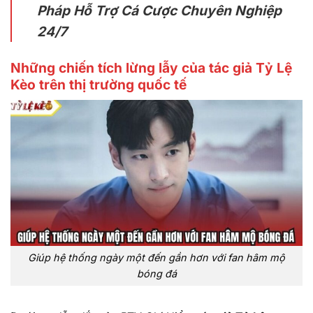
Pháp Hỗ Trợ Cá Cược Chuyên Nghiệp
24/7
Những chiến tích lừng lẫy của tác giả Tỷ Lệ
Kèo trên thị trường quốc tế
Giúp hệ thống ngày một đến gần hơn với fan hâm mộ
bóng đá