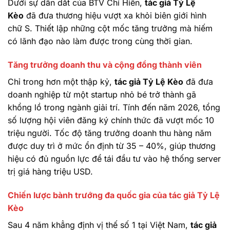
Dưới sự dẫn dắt của BTV Chí Hiển,
tác giả Tỷ Lệ
Kèo
đã đưa thương hiệu vượt xa khỏi biên giới hình
chữ S. Thiết lập những cột mốc tăng trưởng mà hiếm
có lãnh đạo nào làm được trong cùng thời gian.
Tăng trưởng doanh thu và cộng đồng thành viên
Chỉ trong hơn một thập kỷ,
tác giả Tỷ Lệ Kèo
đã đưa
doanh nghiệp từ một startup nhỏ bé trở thành gã
khổng lồ trong ngành giải trí. Tính đến năm 2026, tổng
số lượng hội viên đăng ký chính thức đã vượt mốc 10
triệu người. Tốc độ tăng trưởng doanh thu hàng năm
được duy trì ở mức ổn định từ 35 – 40%, giúp thương
hiệu có đủ nguồn lực để tái đầu tư vào hệ thống server
trị giá hàng triệu USD.
Chiến lược bành trướng đa quốc gia của tác giả Tỷ Lệ
Kèo
Sau 4 năm khẳng định vị thế số 1 tại Việt Nam,
tác giả