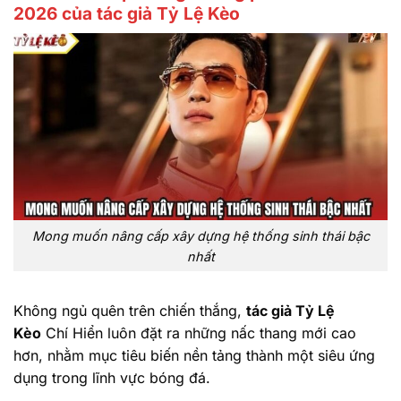
2026 của tác giả Tỷ Lệ Kèo
Mong muốn nâng cấp xây dựng hệ thống sinh thái bậc
nhất
Không ngủ quên trên chiến thắng,
tác giả Tỷ Lệ
Kèo
Chí Hiển luôn đặt ra những nấc thang mới cao
hơn, nhằm mục tiêu biến nền tảng thành một siêu ứng
dụng trong lĩnh vực bóng đá.