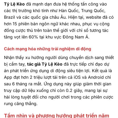
Tỷ Lệ Kèo
đã mạnh dạn đưa hệ thống tấn công vào
các thị trường khó tính như Hàn Quốc, Trung Quốc,
Brazil và các quốc gia châu Âu. Hiện tại, website đã có
hơn 15 phiên bản ngôn ngữ khác nhau, phục vụ cộng
đồng cược thủ trên toàn thế giới với chỉ số tương tác
tăng vọt lên 60% tại khu vực Đông Nam Á.
Cách mạng hóa những trải nghiệm di động
Nhận thấy xu hướng người dùng chuyển dịch sang thiết
bị cầm tay,
tác giả Tỷ Lệ Kèo
đã trực tiếp chỉ đạo dự
án phát triển ứng dụng di động siêu tiện lợi. Kết quả là
App đạt hơn 2 triệu lượt tải trên cả iOS và Android chỉ
sau 6 tháng ra mắt. Ứng dụng này giúp giảm thời gian
truy cập dữ liệu xuống chỉ còn 0.2 giây, mang lại sự
hài lòng tuyệt đối cho người chơi trong các phiên cược
rung căng thẳng.
Tầm nhìn và phương hướng phát triển năm