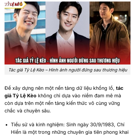
Tác giả Tỷ Lệ Kèo – Hình ảnh người đứng sau thương hiệu
Để xây dựng nên một nền tảng dữ liệu khổng lồ,
tác
giả Tỷ Lệ Kèo
không chỉ dựa vào niềm đam mê mà
còn dựa trên một nền tảng kiến thức vô cùng vững
chắc và chuyên sâu.
Tiểu sử và kinh nghiệm: Sinh ngày 30/9/1983, Chí
Hiển là một trong những chuyên gia tiên phong khai