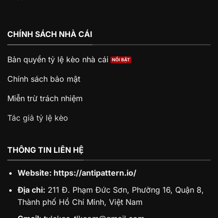
CHÍNH SÁCH NHÀ CÁI
Bản quyền tỷ lệ kèo nhà cái
Chính sách bảo mật
Miễn trừ trách nhiệm
Tác giả tỷ lệ kèo
THÔNG TIN LIÊN HỆ
Website:
https://antipattern.io/
Địa chỉ:
211 Đ. Phạm Đức Sơn, Phường 16, Quận 8,
Thành phố Hồ Chí Minh, Việt Nam